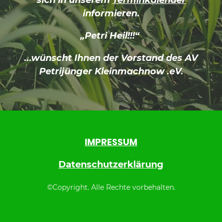
sich in unserem
Terminkalender
informieren.
„Petri Heil!!!“
...wünscht Ihnen der Vorstand des AV
Petrijünger Kleinmachnow .eV.
IMPRESSUM
Datenschutzerklärung
©Copyright. Alle Rechte vorbehalten.