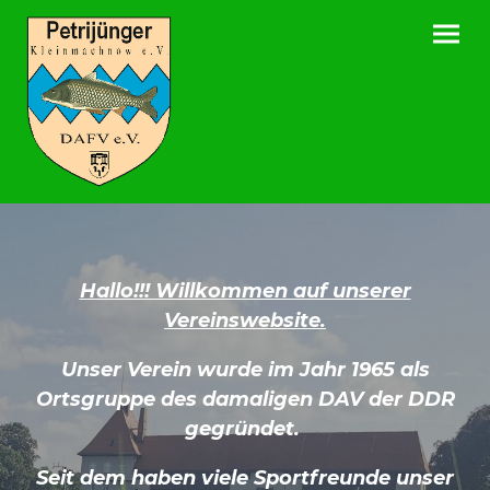
Hallo!!! Willkommen auf unserer
Vereinswebsite.
Unser Verein wurde im Jahr 1965 als
Ortsgruppe des damaligen DAV der DDR
gegründet.
Seit dem haben viele Sportfreunde unser